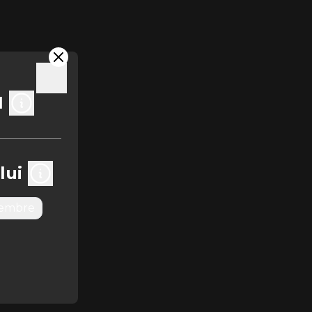
1
lui
embre