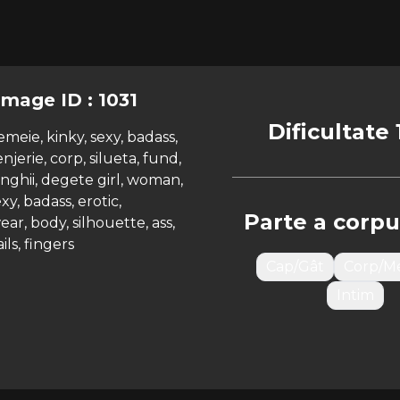
Image ID : 1031
Dificultate 
Parte a corpu
Cap/Gât
Corp/M
Intim